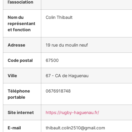
l’association
Nom du
Colin Thibault
représentant
et fonction
Adresse
19 rue du moulin neuf
Code postal
67500
Ville
67 - CA de Haguenau
Téléphone
0676918748
portable
Site internet
https://rugby-haguenau.fr/
E-mail
thibault.colin2510@gmail.com