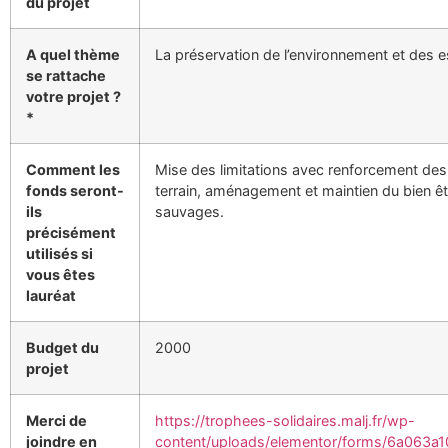
du projet
A quel thème
La préservation de l’environnement et des 
se rattache
votre projet ?
*
Comment les
Mise des limitations avec renforcement des l
fonds seront-
terrain, aménagement et maintien du bien ê
ils
sauvages.
précisément
utilisés si
vous êtes
lauréat
Budget du
2000
projet
Merci de
https://trophees-solidaires.malj.fr/wp-
joindre en
content/uploads/elementor/forms/6a063a