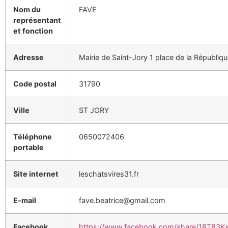
Nom du
FAVE
représentant
et fonction
Adresse
Mairie de Saint-Jory 1 place de la Républiq
Code postal
31790
Ville
ST JORY
Téléphone
0650072406
portable
Site internet
leschatsvires31.fr
E-mail
fave.beatrice@gmail.com
Facebook
https://www.facebook.com/share/18T83K